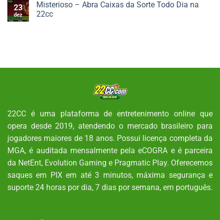
Misterioso – Abra Caixas da Sorte Todo Dia na
Guia
em
23
de
Registrar
22cc
dez
Instalação
22cc
Rápida
–
Nenhum
Para
Criar
comentário
Android
Conta
em
e
Gratuita
Misterioso
iOS
em
–
Apenas
Abra
2
Caixas
Minutos
da
Sorte
Todo
Dia
na
22cc
22CC
é uma plataforma de entretenimento online que
opera desde 2019, atendendo o mercado brasileiro para
jogadores maiores de 18 anos. Possui licença completa da
MGA, é auditada mensalmente pela eCOGRA e é parceira
da NetEnt, Evolution Gaming e Pragmatic Play. Oferecemos
saques em PIX em até 3 minutos, máxima segurança e
suporte 24 horas por dia, 7 dias por semana, em português.